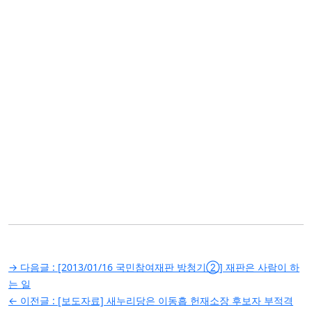
글
→ 다음글 :
[2013/01/16 국민참여재판 방청기②] 재판은 사람이 하
탐
는 일
← 이전글 :
[보도자료] 새누리당은 이동흡 헌재소장 후보자 부적격
색