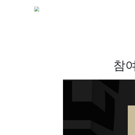
소개
활동
참여&
참여