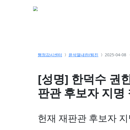
소개
활동
참여&
행정감시센터
윤석열내란/퇴진
2025-04-08
[성명] 한덕수 권
판관 후보자 지명
헌재 재판관 후보자 지