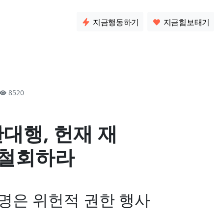
소통
지금행동하기
지금힘보태기
8520
한대행, 헌재 재
 철회하라
명은 위헌적 권한 행사