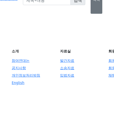
소개
자료실
회
참여연대는
발간자료
회
공지사항
소송자료
회
개인정보처리방침
입법자료
채
English