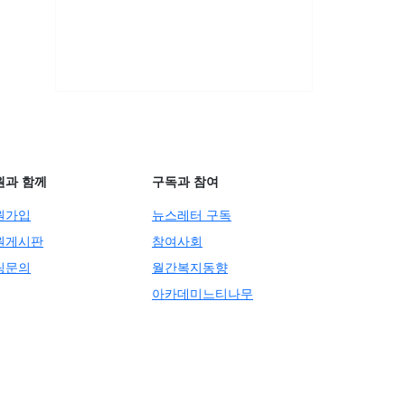
원과 함께
구독과 참여
원가입
뉴스레터 구독
원게시판
참여사회
팅문의
월간복지동향
아카데미느티나무