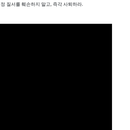
헌정 질서를 훼손하지 말고, 즉각 사퇴하라.