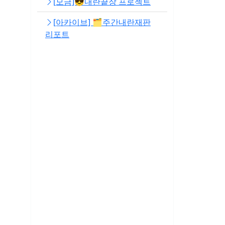
[모금]😎내란끝장 프로젝트
[아카이브] 🗂️주간내란재판
리포트