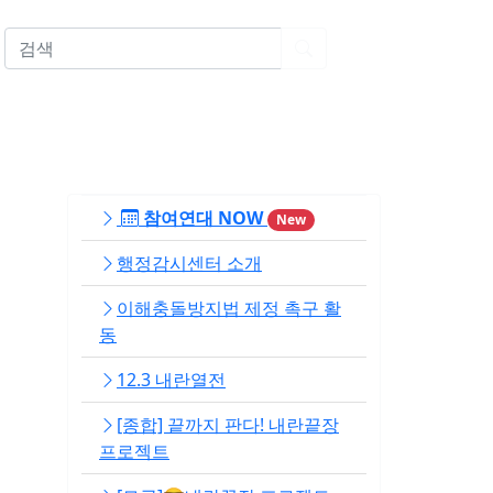
EN
참여연대 NOW
New
행정감시센터 소개
이해충돌방지법 제정 촉구 활
동
12.3 내란열전
[종합] 끝까지 판다! 내란끝장
프로젝트