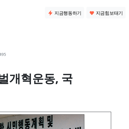
소통
지금행동하기
지금힘보태기
495
벌개혁운동, 국