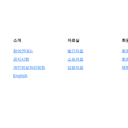
소개
자료실
회
참여연대는
발간자료
회
공지사항
소송자료
회
개인정보처리방침
입법자료
채
English