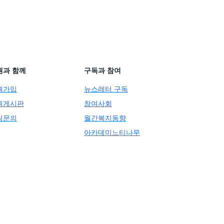
원과 함께
구독과 참여
원가입
뉴스레터 구독
원게시판
참여사회
팅문의
월간복지동향
아카데미느티나무