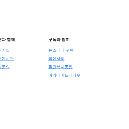
원과 함께
구독과 참여
원가입
뉴스레터 구독
원게시판
참여사회
팅문의
월간복지동향
아카데미느티나무