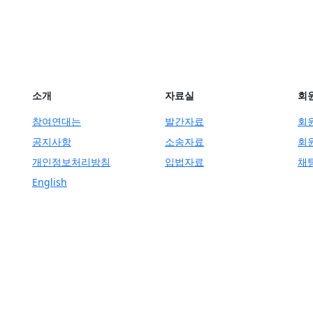
소개
자료실
회
참여연대는
발간자료
회
공지사항
소송자료
회
개인정보처리방침
입법자료
채
English