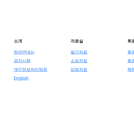
소개
자료실
회
참여연대는
발간자료
회
공지사항
소송자료
회
개인정보처리방침
입법자료
채
English