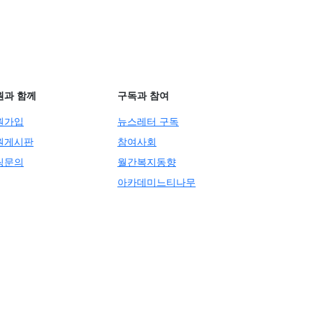
원과 함께
구독과 참여
원가입
뉴스레터 구독
원게시판
참여사회
팅문의
월간복지동향
아카데미느티나무