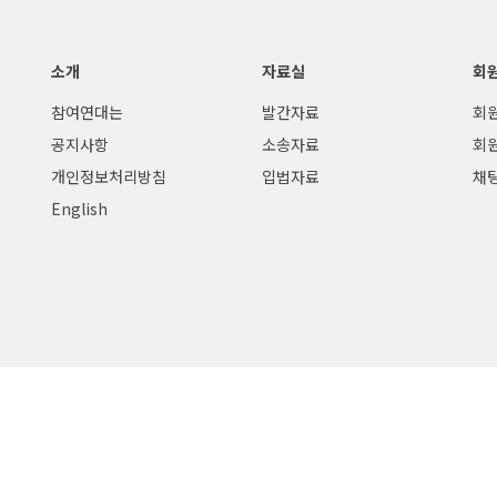
소개
자료실
회
참여연대는
발간자료
회
공지사항
소송자료
회
개인정보처리방침
입법자료
채
English