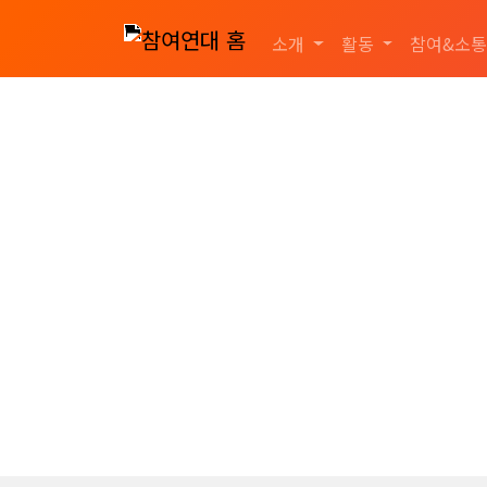
소개
활동
참여&소