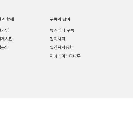
원과 함께
구독과 참여
원가입
뉴스레터 구독
원게시판
참여사회
팅문의
월간복지동향
아카데미느티나무