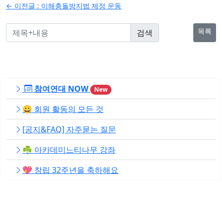
탐
← 이전글 :
이해충돌방지법 제정 운동
색
목록
참여연대 NOW
New
😀 회원 활동의 모든 것
[공지&FAQ] 자주묻는 질문
☘️ 아카데미느티나무 강좌
💖 창립 32주년을 축하해요