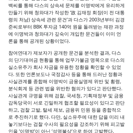
백씨를 통해 다스의 상속세 문제를 이명박에게 유리하게
만들기 위해 청와대가 작성한 ‘故 김재정 회장(이 전 대통
령의 처남) 상속세 관련 문건’과 다스가 2003년부터 김경
준씨로부터 BBK 투자금 140억 원을 돌려받는 재판 과정
에 이명박과 청와대가 깊숙이 개입한 문건들이 이미 언
론을 통해 공개된 상황이었다.
참여연대가 제보자가 공개한 문건을 분석한 결과, 다스
의 단기대여금 현황을 통해 업무가불금 명목으로 다스의
실소유주가 회사 자금을 유용한 정황을 확인할 수 있었
다. 또한 언론보도나 국정감사 등을 통해 드러난 정황과
사실관계를 종합해 이명박이 금융실명제 위반 및 횡령,
분식회계 등 관련 법을 위반한 혐의가 있다고 판단했다.
사실관계 규명을 위해 검찰, 국세청, 기획재정부 및 금융
감독당국이 서로 긴밀하게 협조할 필요성이 있다고 판단
하고, 검찰 고발, 탈세 제보, 금융위 민원 등을 종합적으
로 추진하기로 했다. 다만, 실소유주에 대한 답을 미리 내
놓기보다는 검찰 수사의 필요성을 강조하기 위해 피고발
인을 ‘이명박’이 아닌 ‘성명불상’으로 하여 고발했다.