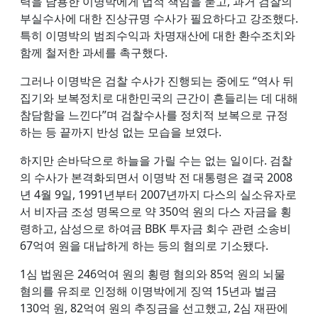
력을 남용한 이명박에게 법적 책임을 묻고, 과거 검찰의
부실수사에 대한 진상규명 수사가 필요하다고 강조했다.
특히 이명박의 범죄수익과 차명재산에 대한 환수조치와
함께 철저한 과세를 촉구했다.
그러나 이명박은 검찰 수사가 진행되는 중에도 “역사 뒤
집기와 보복정치로 대한민국의 근간이 흔들리는 데 대해
참담함을 느낀다”며 검찰수사를 정치적 보복으로 규정
하는 등 끝까지 반성 없는 모습을 보였다.
하지만 손바닥으로 하늘을 가릴 수는 없는 일이다. 검찰
의 수사가 본격화되면서 이명박 전 대통령은 결국 2008
년 4월 9일, 1991년부터 2007년까지 다스의 실소유자로
서 비자금 조성 명목으로 약 350억 원의 다스 자금을 횡
령하고, 삼성으로 하여금 BBK 투자금 회수 관련 소송비
67억여 원을 대납하게 하는 등의 혐의로 기소됐다.
1심 법원은 246억여 원의 횡령 혐의와 85억 원의 뇌물
혐의를 유죄로 인정해 이명박에게 징역 15년과 벌금
130억 원, 82억여 원의 추징금을 선고했고, 2심 재판에