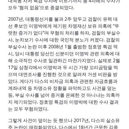
내곡동 사저 특검 수사에 이르기까지 총 4차례의 수사가
모두 ‘혐의 없음’으로 종결되었다.
2007년, 대통령선거를 불과 2주 앞두고 검찰이 유력 대
선 후보인 이명박에게 제기된 차명재산 보유 의혹에 “뚜
렷한 증거가 없다”며 무혐의 처리를 하자, 검찰의 부실수
사, 눈치보기 수사에 대한 국민적 분노가 커졌다. 검찰의
부실수사 논란 이후 2008년 1월 출범한 정호영 특검 역
시, 당시 대통령 당선인 신분이던 이명박 관련 의혹에 대
해 소극적인 수사로 일관하긴 마찬가지였다. 실제로 2월
17일 삼청각에서 이명박과 두 시간 가량 꼬리곰탕을 먹
으며 대면조사를 진행한 것으로 알려져 거센 비판을 받
았다. 게다가 다스의 비자금 의혹과 관련한 자금흐름과
계좌내역 등 차명소유 정황을 파악하고도 사건을 덮는
등, 부실 수사를 넘어 증거를 은폐한 것 아니냐는 의혹까
지 제기되었다. 정호영 특검의 이명박에 대한 수사 결과
는 모두 무혐의였다.
그렇게 사건이 덮이는 듯 했으나 2017년, 다스의 실소유
주 논란이 재점화되었다. 다스에서 18년간 근무한 김종