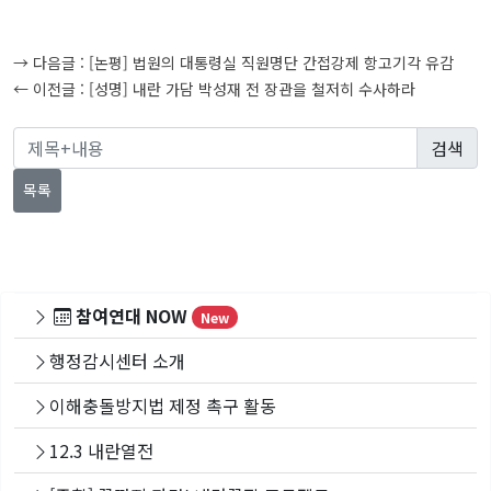
글
→ 다음글 :
[논평] 법원의 대통령실 직원명단 간접강제 항고기각 유감
탐
← 이전글 :
[성명] 내란 가담 박성재 전 장관을 철저히 수사하라
색
목록
참여연대 NOW
New
행정감시센터 소개
이해충돌방지법 제정 촉구 활동
12.3 내란열전