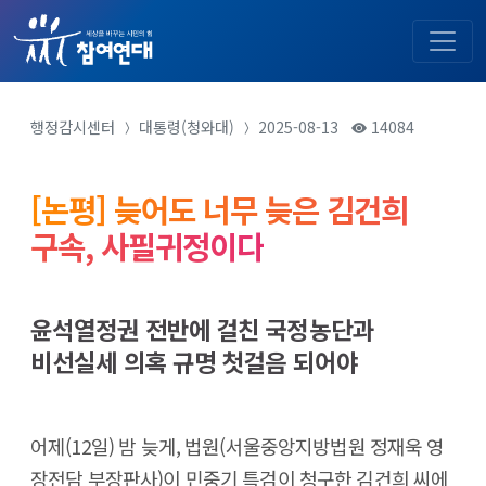
행정감시센터
대통령(청와대)
2025-08-13
14084
[논평] 늦어도 너무 늦은 김건희
구속, 사필귀정이다
윤석열정권 전반에 걸친 국정농단과
비선실세 의혹 규명 첫걸음 되어야
어제(12일) 밤 늦게, 법원(서울중앙지방법원 정재욱 영
장전담 부장판사)이 민중기 특검이 청구한 김건희 씨에