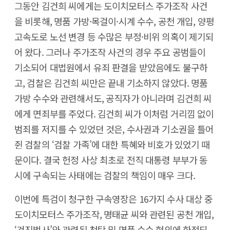
그동안 김건희 씨에게는 도이치모터스 주가조작 사건
을 비롯해, 명품 가방·목걸이·시계 수수, 공천 개입, 양평
고속도로 노선 변경 등 수많은 부정·비위 의혹이 제기되
어 왔다. 그러나 주가조작 사건의 경우 주요 공범들이
기소되어 대법원에서 유죄 판결을 받았음에도 불구하
고, 검찰은 김건희 씨만은 끝내 기소하지 않았다. 명품
가방 수수와 관련해서도, 공직자가 아니라며 김건희 씨
에게 면죄부를 주었다. 김건희 씨가 이처럼 거리낌 없이
범죄를 저지를 수 있었던 것은, 수사권과 기소권을 틀어
쥔 검찰의 ‘검찰 가족’에 대한 특혜와 비호가 있었기 때
문이다. 결국 헌정 사상 최초로 전직 대통령 부부가 동
시에 구속되는 사태에는 검찰의 책임이 매우 크다.
이번에 특검이 청구한 구속영장은 16가지 수사 대상 중
도이치모터스 주가조작, 명태균 씨와 관련된 공천 개입,
‘건진법사’와 관련된 청탁 및 명품 수수 혐의에 한정되