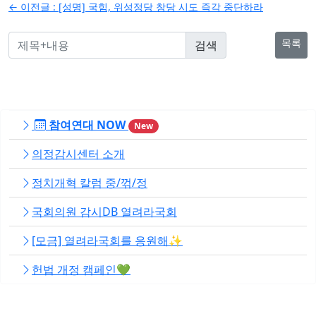
← 이전글 :
[성명] 국힘, 위성정당 창당 시도 즉각 중단하라
색
목록
참여연대 NOW
New
의정감시센터 소개
정치개혁 칼럼 중/꺾/정
국회의원 감시DB 열려라국회
[모금] 열려라국회를 응원해✨
헌법 개정 캠페인💚