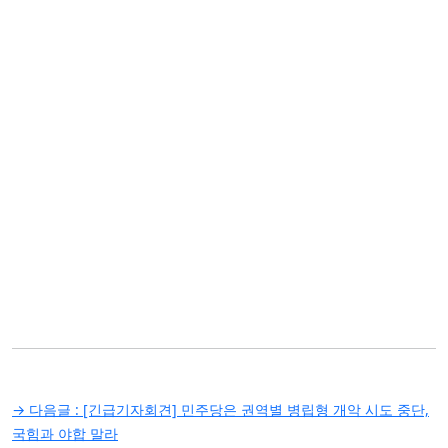
글
→ 다음글 :
[긴급기자회견] 민주당은 권역별 병립형 개악 시도 중단,
탐
국힘과 야합 말라