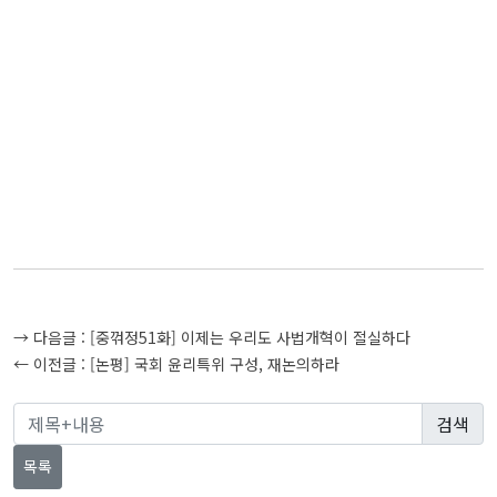
글
→ 다음글 :
[중꺾정51화] 이제는 우리도 사법개혁이 절실하다
탐
← 이전글 :
[논평] 국회 윤리특위 구성, 재논의하라
색
목록