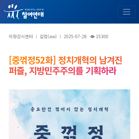
의정감시센터
칼럼(aw)
2025-07-28
15300
[중꺾정52화] 정치개혁의 남겨진
퍼즐, 지방민주주의를 기획하라