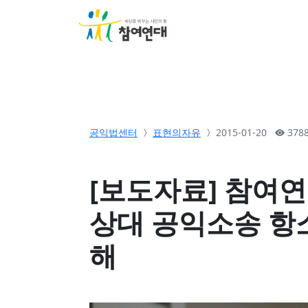
소개
활동
참여&
공익법센터
표현의자유
2015-01-20
378
[보도자료] 참여
상대 공익소송 항
해