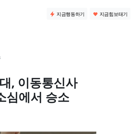
소통
지금행동하기
지금힘보태기
8
연대, 이동통신사
소심에서 승소