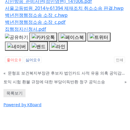
시민방송_준비서면(정민영변)_141006.pdf
서울고등법원_2014누61394 제재조치 취소소송 판결.hwp
백년전쟁행정소송 소장_c.hwp
백년전쟁행정소송 소장_c.pdf
집행정지신청서.pdf
좋아요
0
싫어요
0
인쇄
«
문형표 보건복지부장관 후보자 법인카드 사적 유용 의혹 공익감사 청구
토익 시험 환불 규정에 대한 부당이득반환 청구 공익소송
»
목록보기
Powered by KBoard