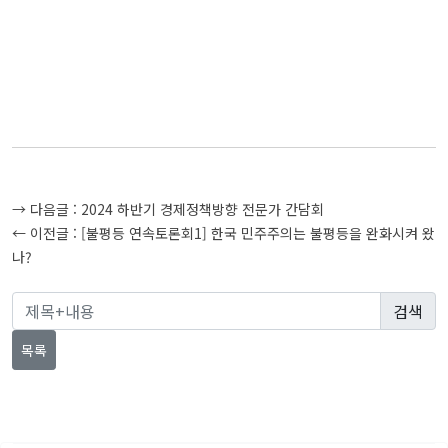
글
→ 다음글 :
2024 하반기 경제정책방향 전문가 간담회
탐
← 이전글 :
[불평등 연속토론회1] 한국 민주주의는 불평등을 완화시켜 왔
나?
색
목록