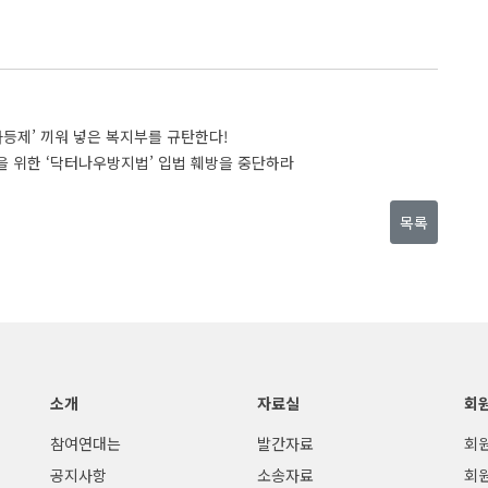
차등제’ 끼워 넣은 복지부를 규탄한다!
을 위한 ‘닥터나우방지법’ 입법 훼방을 중단하라
목록
소개
자료실
회
참여연대는
발간자료
회
공지사항
소송자료
회