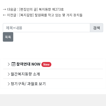
글
→ 다음글 :
[편집인의 글] 복지동향 제273호
탐
← 이전글 :
[복지칼럼] 탈원화를 막고 있는 몇 가지 장치들
색
목록
참여연대 NOW
New
월간복지동향 소개
정기구독/ 과월호 보기