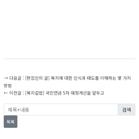
글
→ 다음글 :
[편집인의 글] 복지에 대한 인식과 태도를 이해하는 몇 가지
탐
방법
← 이전글 :
[복지칼럼] 국민연금 5차 재정계산을 앞두고
색
목록