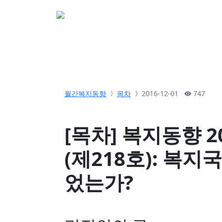
소개
활동
참여&
월간복지동향
목차
2016-12-01
747
[목차] 복지동향 2
(제218호): 복지
었는가?