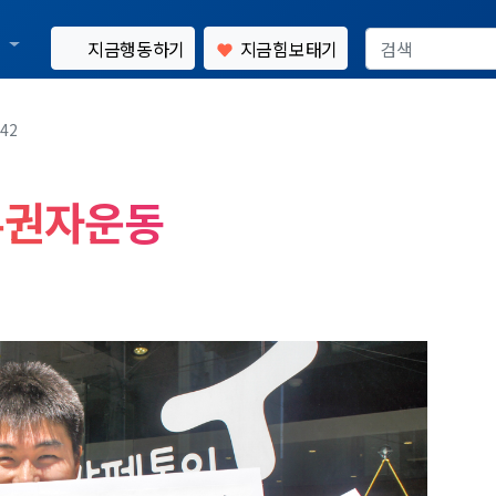
통
지금행동하기
지금힘보태기
42
유권자운동