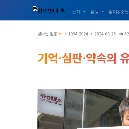
소개
활동
참여&소
빛나는 활동
1994-2024
2024-08-26
52
기억⋅심판⋅약속의 