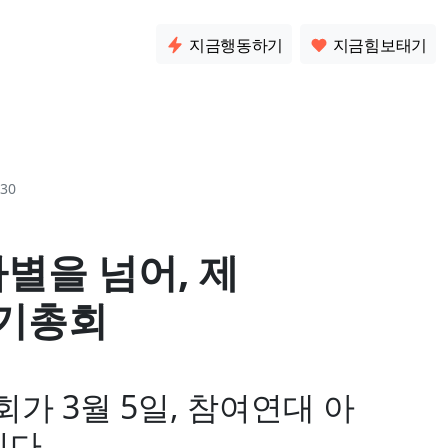
소통
지금행동하기
지금힘보태기
30
차별을 넘어, 제
정기총회
가 3월 5일, 참여연대 아
니다.