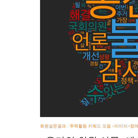
회원설문결과 : 주력활동 키워드 모음 <이미지=참