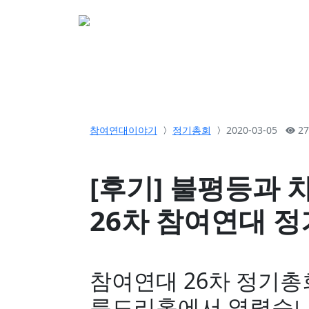
소개
활동
참여&
참여연대이야기
정기총회
2020-03-05
27
[후기] 불평등과 
26차 참여연대 
참여연대 26차 정기총회
름드리홀에서 열렸습