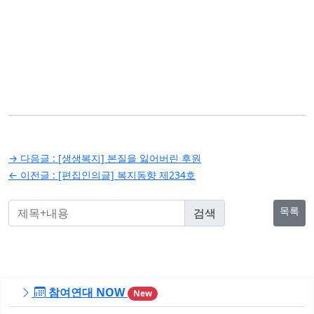
글
→ 다음글 :
[생생복지] 본질을 잃어버린 후원
탐
← 이전글 :
[편집인의글] 복지동향 제234호
색
목록
참여연대 NOW
New