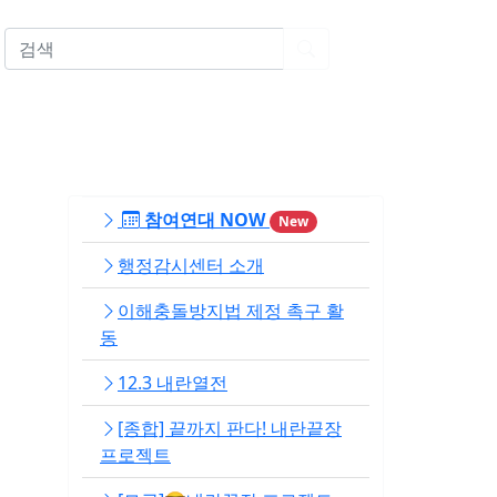
EN
참여연대 NOW
New
행정감시센터 소개
이해충돌방지법 제정 촉구 활
동
12.3 내란열전
[종합] 끝까지 판다! 내란끝장
프로젝트