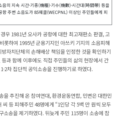
 소음의 지속 시간·기종(機種)·기수(機數)·시간대(時間帶) 등을
포공항 주변 소음도가 85웨클(WECPNL) 이상인 주민들에게 피
경우 1981년 오사카 공항에 대한 최고재판소 판결, 고
 비롯하여 1995년 군용기지인 아쓰키 기지의 소음피해
 지방자치단체의 손해배상 책임을 인정한 것을 확인하기
변 등과 함께 이후에도 직접 주민들의 삶의 현장에서 간
 1·2차 집단적 공익소송을 진행하기로 하였다.
단소송을 추진해 온 참여연대, 환경운동연합, 민변은 대한민
 등 피해주민 48명에게 “1인당 각 5백 만 원씩 모두
구소송을 제기하였다. 뒤늦게 주민 115명이 소송에 참