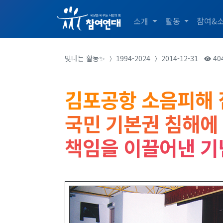
소개
활동
참여&
빛나는 활동✨
1994-2024
2014-12-31
40
김포공항 소음피해 
국민 기본권 침해에
책임을 이끌어낸 기