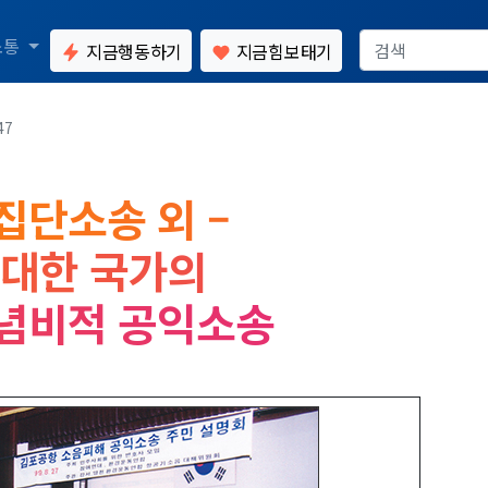
소통
지금행동하기
지금힘보태기
47
집단소송 외 –
 대한 국가의
념비적 공익소송