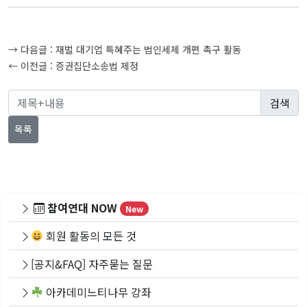
글
→ 다음글 :
재벌 대기업 특혜주는 법인세제 개편 촉구 활동
탐
← 이전글 :
증권집단소송법 제정
색
목록
참여연대 NOW
New
회원 활동의 모든 것
[공지&FAQ] 자주묻는 질문
아카데미느티나무 강좌