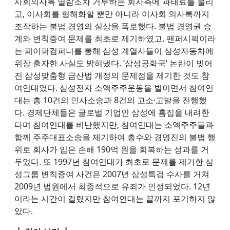
사회의사록 열람조차 거부하는 회사측에 과태료를 물리
고, 이사회를 형해화할 뿐만 아니라 이사회 의사록까지
조작하는 불법 경영의 실상을 폭로했다. 불법 경영권 승
계와 변칙증여 문제를 최초로 제기하였고, 팬퍼시픽이라
는 페이퍼컴퍼니를 통해 삼성 계열사들이 삼성자동차에
위장 출자한 사실도 밝혀냈다. ‘삼성공화국’ 논란이 빚어
진 삼성맞춤형 금산법 개정의 문제점을 제기한 것도 참
여연대였다. 삼성전자 소액주주운동을 벌이면서 참여연
대는 총 10건의 민사소송과 8건의 고소·고발을 진행했
다. 경제단체들은 글로벌 기업인 삼성에 흠집을 내려한
다며 참여연대를 비난했지만, 참여연대는 소액주주들과
함께 주주대표소송을 제기하여 총수와 경영진의 불법 행
위로 회사가 입은 손해 190억 원을 회복하는 성과를 거
두었다. 또 1997년 참여연대가 최초로 문제를 제기한 삼
성그룹 변칙증여 사건은 2007년 삼성특검 수사를 거쳐
2009년 법원에서 최종적으로 유죄가 인정되었다. 12년
이라는 시간이 걸렸지만 참여연대는 끝까지 포기하지 않
았다.