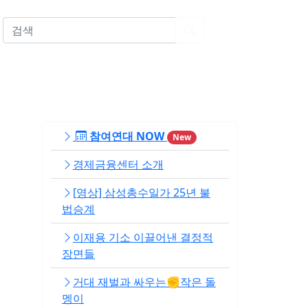
EN
참여연대 NOW
New
경제금융센터 소개
[영상] 삼성총수일가 25년 불
법승계
이재용 기소 이끌어낸 결정적
장면들
거대 재벌과 싸우는✊작은 돌
멩이