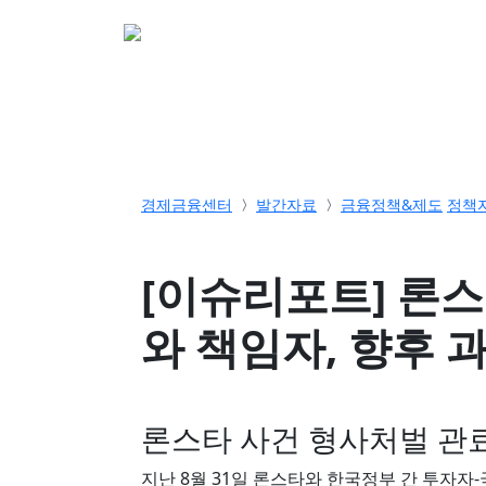
소개
활동
참여&
경제금융센터
발간자료
금융정책&제도
정책
[이슈리포트] 론
와 책임자, 향후 
론스타 사건 형사처벌 관료
지난 8월 31일 론스타와 한국정부 간 투자자-국가분쟁(I