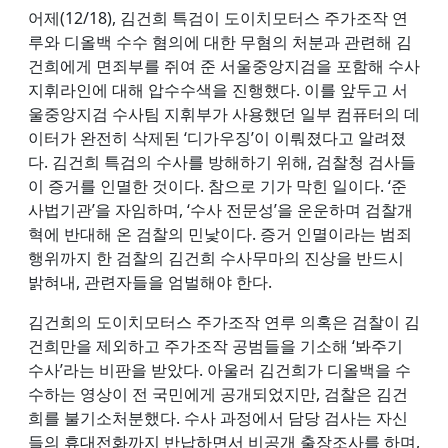
어제(12/18), 김건희 특검이 도이치모터스 주가조작 연
루와 디올백 수수 혐의에 대한 무혐의 처분과 관련해 김
건희에게 면죄부를 쥐여 준 서울중앙지검을 포함해 수사
지휘라인에 대해 압수수색을 진행했다. 이를 앞두고 서
울중앙지검 수사팀 지휘부가 사용했던 일부 컴퓨터의 데
이터가 완전히 삭제된 ‘디가우징’이 이뤄졌다고 알려졌
다. 김건희 특검의 수사를 방해하기 위해, 검찰청 검사들
이 증거를 인멸한 것이다. 참으로 기가 막힌 일이다. ‘준
사법기관’을 자임하며, ‘수사 전문성’을 운운하며 검찰개
혁에 반대해 온 검찰의 민낯이다. 증거 인멸이라는 범죄
행위까지 한 검찰의 김건희 수사무마의 진상을 반드시
밝혀내, 관련자들을 엄벌해야 한다.
김건희의 도이치모터스 주가조작 연루 의혹은 검찰이 김
건희만을 제외하고 주가조작 공범들을 기소해 ‘봐주기
수사’라는 비판을 받았다. 아울러 김건희가 디올백을 수
수하는 영상이 전 국민에게 공개되었지만, 검찰은 김건
희를 불기소처분했다. 수사 과정에서 담당 검사는 자신
들의 휴대전화까지 반납하면서 비공개 출장조사를 하며,