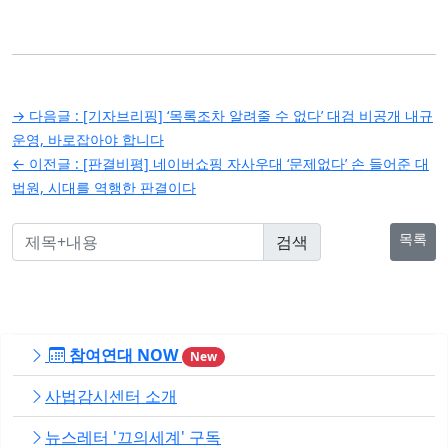
글
→ 다음글 :
[기자브리핑] ‘목록조차 알려줄 수 없다’ 대검 비공개 내규
탐
운영, 바로잡아야 합니다
← 이전글 :
[판결비평] 네이버쇼핑 자사우대 ‘문제없다’ 손 들어준 대
색
법원, 시대를 역행한 판결이다
목록
참여연대 NOW
New
사법감시센터 소개
뉴스레터 '끄의세계' 구독