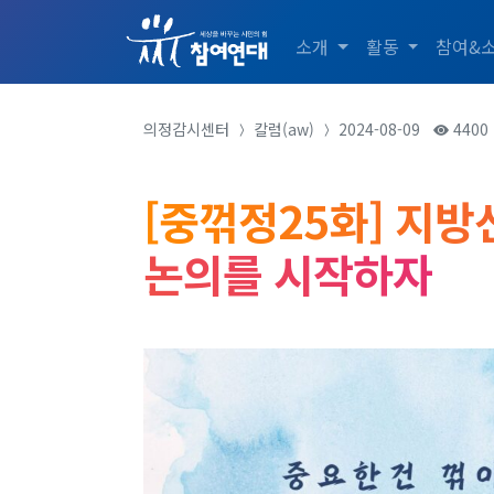
소개
활동
참여&
의정감시센터
칼럼(aw)
2024-08-09
4400
[중꺾정25화] 지
논의를 시작하자