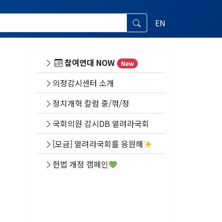
EN
참여연대 NOW
New
의정감시센터 소개
정치개혁 칼럼 중/꺾/정
국회의원 감시DB 열려라국회
[모금] 열려라국회를 응원해
헌법 개정 캠페인