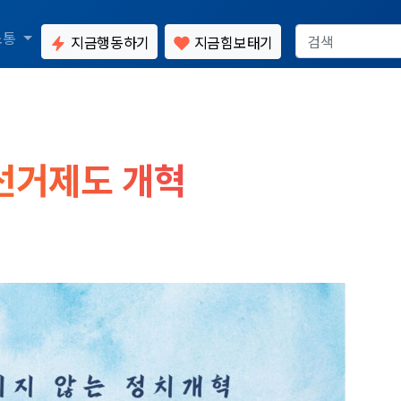
소통
지금행동하기
지금힘보태기
방선거제도 개혁