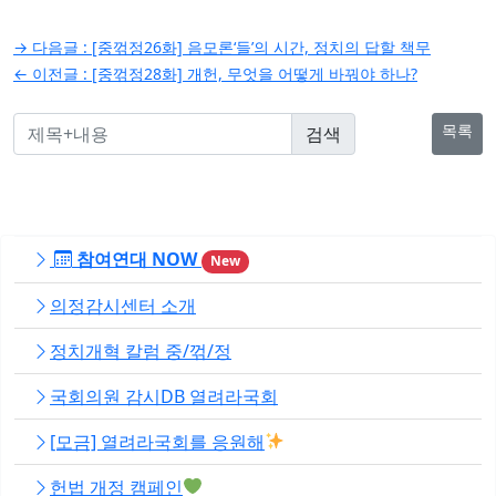
글
→ 다음글 :
[중꺾정26화] 음모론‘들’의 시간, 정치의 답할 책무
탐
← 이전글 :
[중꺾정28화] 개헌, 무엇을 어떻게 바꿔야 하나?
색
목록
참여연대 NOW
New
의정감시센터 소개
정치개혁 칼럼 중/꺾/정
국회의원 감시DB 열려라국회
[모금] 열려라국회를 응원해
헌법 개정 캠페인