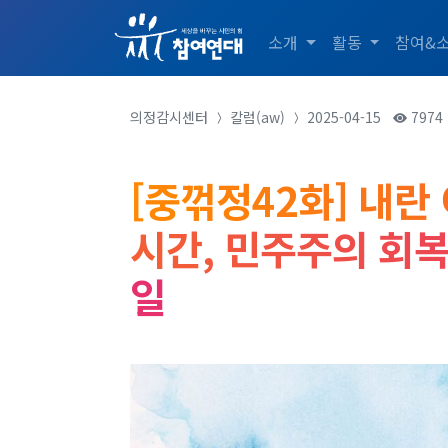
소개
활동
참여&
의정감시센터
칼럼(aw)
2025-04-15
7974
[중꺾정42화] 내란
시간, 민주주의 회
일