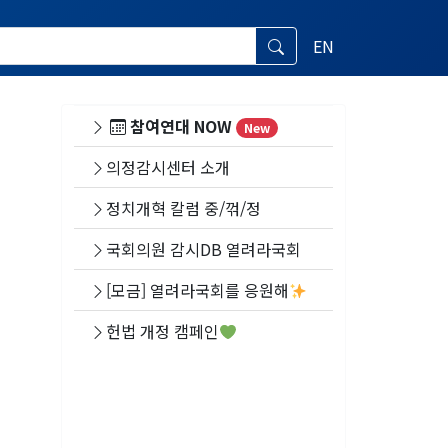
EN
참여연대 NOW
New
의정감시센터 소개
정치개혁 칼럼 중/꺾/정
국회의원 감시DB 열려라국회
[모금] 열려라국회를 응원해
헌법 개정 캠페인