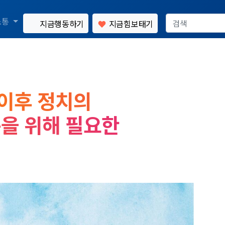
소통
지금행동하기
지금힘보태기
 이후 정치의
복을 위해 필요한