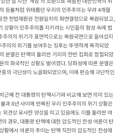
있던 철 지난 ‘계엄’의 소환으로 촉발된 대한민국의 위
의 등불처럼 위태롭던 우리의 민주주의는 무려 4개월
응한 헌법재판관 전원일치의 파면결정으로 복원되었고,
기 상황이 민주주의를 지키려는 시민들의 함성 속에 법
민주주의의 위기가 표면적으로는 복원국면으로 들어섰지
민주주의의 위기를 보여주는 징후는 뚜렷하게 목격되었
의 분열은 탄핵의 둘러싼 거리의 찬반 집회로 점철되었
문의 파국적인 상황도 벌어졌다. 당파성에 따른 분열은
중의 극단성이 노골화되었으며, 이에 편승해 극단적인
 박근혜 전 대통령의 탄핵시기와 비교해 보면 의미 있는
는 불과 8년 사이에 반복된 우리 민주주의의 위기 상황은
 외견상 유사한 양상을 띠고 있음에도 이를 둘러싼 여
6년의 경우, 대통령 탄핵에 대한 압도적인 찬성 여론이 탄
 상황에서 여론의 추이는 탄핵 직전의 압도적인 찬성에