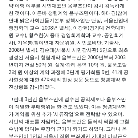
약 이행 여부를 시민대표인 옴부즈만이 감시 감독하게
한 것이다. 이른바 청렴계약 옴부즈만이다. 하태권(참여
연대 맑은사회만들기본부 정책사업단 단장, 서울산업대
행정학과 교수, 2008년 별세), 이강헌(경기대 건축대학
원 교수), 황호찬(세종대 경영회계학과 교수, 공인회계
사), 기우봉(참여연대 자문위원, 시민로비단, 기술사,
2008년 별세), 김순태(서울시 시민감사관) 5인으로 최초
결성된 서울시 청렴계약 옴부즈만은 2000년부터 2003
년까지 건설 50억 원, 설계·감리 용역 10억 원, 물품조달
2억 원 이상의 계약 과정에 3단계 평가회를 9번, 41개 공
사현장에 대한 47차례의 현장 방문 등으로 청렴계약 추
진상황을 감시하였다.
그런데 3년간 옴부즈만에 접수된 공익제보나 옴부즈만
이 적발한 부패행위는 한 건도 없었다. 이는 청렴계약제
가 계약을 위한 추가 ‘서류작업’으로 전락할 수 있으며,
시민의 대표를 자임하는 옴부즈만은 들러리 역할에 그칠
수밖에 없다는 주장의 근거가 되기도 하였다. 그러나 옴
부즈만이 1인의 서울시 직원 보좌에만 기대어 비상근으