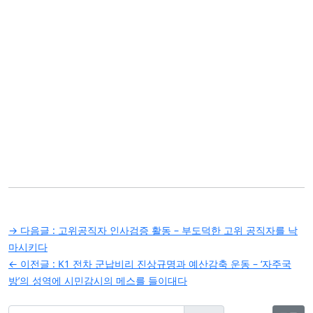
글
→ 다음글 :
고위공직자 인사검증 활동 – 부도덕한 고위 공직자를 낙
탐
마시키다
← 이전글 :
K1 전차 군납비리 진상규명과 예산감축 운동 – ‘자주국
색
방’의 성역에 시민감시의 메스를 들이대다