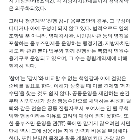
지 개정되어(6조의2), 각 지방자치단체들까지 청렴계약
은 의무화되었다.
그러나 청렴계약 ‘진행 감시’ 옴부즈만의 경우, 그 구성이
더디거나 아예 구성이 되지 않고 있다. 법적으로도 임의
조항일 뿐 아니라, 명예감사관, 시민감사관 등의 명칭을
포함하는 옴부즈만제를 운영하는 행정기관, 지방자치단
체도 타 관련 분야 업무와 함께 진행하는 복합적 민원수
용기구로 운영되고 있으며, 그 수는 청렴계약제에 비해
현격히 적다.
‘참여’는 ‘감시’와 비교할 수 없는 책임감과 이에 걸맞은
준비를 필요로 한다. 이해가 상충될 때 이를 견제할 ‘제재
수단’을 찾는 것도 쉽지 않다. 공동운영을 제안하는 순간
부터 시민단체가 종종 행동수단으로 채택하는 위원회 탈
퇴와 같은 전술은 공동 진행자로서 보여서는 안 될 무책
임한 행동이라는 이유로 고려의 대상이 되지 못한다. 또
한 옴부즈만 운영을 관(官) 쪽에만 맡기지 않으려면 시민
단체 역시 그에 상응하는 지원 인력과 비용을 부담해야
한다. 또한 분명한 목적과 활동 계획(예컨대 가장 많은