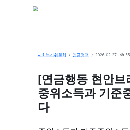
소개
활동
참여&
사회복지위원회
연금정책
2026-02-27
55
[연금행동 현안브리
중위소득과 기준
다