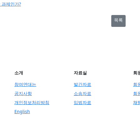
 과제인가?
목록
소개
자료실
회
참여연대는
발간자료
회
공지사항
소송자료
회
개인정보처리방침
입법자료
채
English