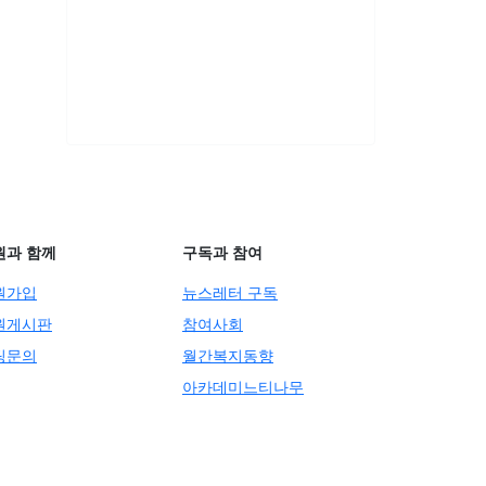
원과 함께
구독과 참여
원가입
뉴스레터 구독
원게시판
참여사회
팅문의
월간복지동향
아카데미느티나무