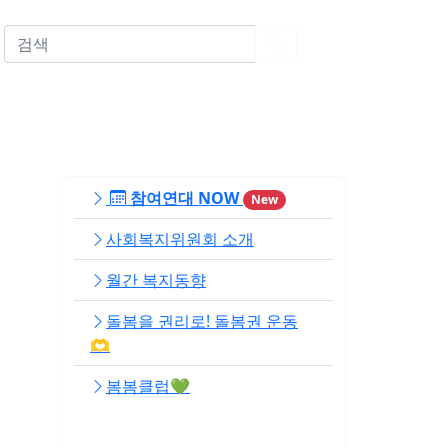
EN
참여연대 NOW
New
사회복지위원회 소개
월간 복지동향
돌봄을 권리로! 돌봄권 운동
🫶
봄봄클럽💚