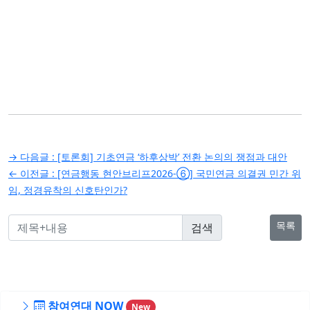
글
→ 다음글 :
[토론회] 기초연금 ‘하후상박’ 전환 논의의 쟁점과 대안
탐
← 이전글 :
[연금행동 현안브리프2026-⑥] 국민연금 의결권 민간 위
임, 정경유착의 신호탄인가?
색
목록
참여연대 NOW
New