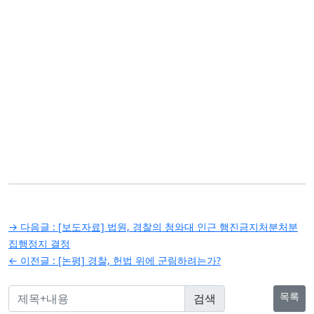
글
→ 다음글 :
[보도자료] 법원, 경찰의 청와대 인근 행진금지처분처분
탐
집행정지 결정
← 이전글 :
[논평] 경찰, 헌법 위에 군림하려는가?
색
목록