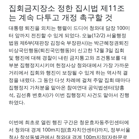
집회금지장소 정한 집시법 제11조
는 계속 다투고 개정 촉구할 것
대통령 퇴진을 외치는 행렬이 드디어 청와대 담장 100미
터 앞까지 전진할 수 있게 되었다. 오늘(12/2) 서울행정
법원 제6부(재판장 김정숙 부장판사)는 박근혜정권퇴진
비상국민행동(퇴진국민행동)이 신고한 12월 3일 집회
및 행진에 대해 경찰이 내린 금지통고와 조건통보를 대
부분 집행정지시키며 헌정사상 청와대에서 가장 가까운
거리에서 집회와 행진이 보장될 수 있게 하는 역사적 결
정을 내렸다. 그 동안 다섯 차례에 걸쳐 주말 집회 때마다
집행정지 가처분을 맡아온 참여연대 공익법센터(양홍
석, 김선휴 변호사)가 이번 집행정지 사건도 맡아서 진행
하였다.
이번에 최초로 열린 행진 구간은 청운효자동주민센터에
서 청와대 경계 100m지점(효자치안센터)까지, 정부서울
청사 창성동별관에서 청와대 경계 100m지점(자하문로