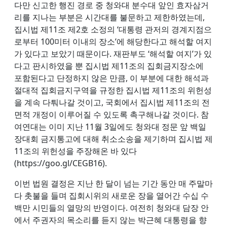
다만 신고한 행진 경로 중 청와대 분수대 앞인 효자삼거
리를 지나는 부분은 시간대를 불문하고 제한하였는데,
집시법 제11조 제2호 소정의 ‘대통령 관저의 경계지점으
로부터 100미터 이내의 장소’에 해당한다고 해석할 여지
가 있다고 보았기 때문이다. 재판부도 ‘해석할 여지’가 있
다고 판시하였을 뿐 집시법 제11조의 집회금지장소에
포함된다고 단정하지 않은 만큼, 이 부분에 대한 해석과
절대적 집회금지구역을 규정한 집시법 제11조의 위헌성
을 계속 다퉈나갈 것이고, 국회에서 집시법 제11조의 전
면적 개정이 이루어질 수 있도록 촉구해나갈 것이다. 참
여연대는 이미 지난 11월 3일에도 청와대 정문 앞 백일
장대회 금지통고에 대해 취소소송을 제기하며 집시법 제
11조의 위헌성을 주장해온 바 있다
(https://goo.gl/CEGB16).
이번 법원 결정은 지난 한 달이 넘는 기간 동안 매 주말마
다 촛불을 들며 집회시위의 새로운 장을 열어간 수십 수
백만 시민들의 열망의 반영이다. 여전히 청와대 담장 안
에서 주권자의 목소리를 듣지 않는 박근혜 대통령을 향