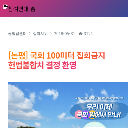
공익법센터
집회시위
2018-05-31
3124
[논평] 국회 100미터 집회금지
헌법불합치 결정 환영