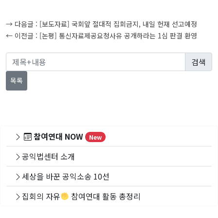
글
→ 다음글 :
[보도자료] 국회앞 절대적 집회금지, 내일 헌재 선고예정
탐
← 이전글 :
[논평] 통신자료제공요청사유 공개하라는 1심 판결 환영
색
목록
참여연대 NOW
New
공익법센터 소개
세상을 바꾼 공익소송 10선
집회의 자유
참여연대 활동 총정리