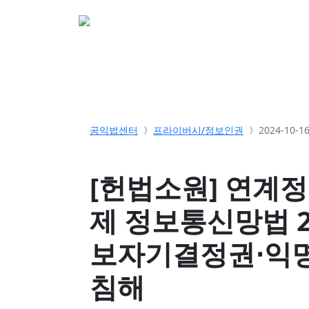
소개
활동
참여&
공익법센터
프라이버시/정보인권
2024-10-
[헌법소원] 연계
제 정보통신망법 
보자기결정권⋅익
침해