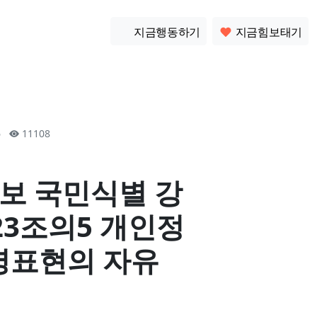
소통
지금행동하기
지금힘보태기
16
11108
정보 국민식별 강
23조의5 개인정
명표현의 자유