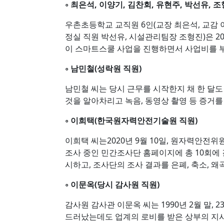
◦ 최은석, 이양기, 김찬회, 유현주, 박선유,
우촌초등학교 교직원 6인(교장 최은석, 교감 
정실 직원 박선유, 시설관리팀장 조형진)은 2
이 스마트스쿨 사업을 진행하면서 사업비를 부
◦ 남민철(성락원 직원)
남민철 씨는 당시 근무를 시작한지 채 한 달
것을 알아차리고 녹음, 동영상 촬영 등 증
◦ 이희택(한국원자력안전기술원 직원)
이희택 씨는2020년 9월 10일, 원자력안전
조사 중인 민간조사단 홈페이지에 총 10회에
시하고, 조사단의 조사 결과를 은폐, 축소, 
◦ 이문옥(당시 감사원 직원)
감사원 감사관 이문옥 씨는 1990년 2월 말,
드러났는데도 업계의 로비를 받은 상부의 지