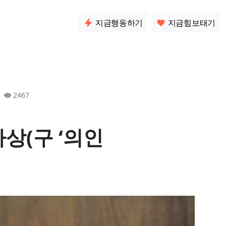
소통
지금행동하기
지금힘보태기
2
2467
상(구 ‘의인