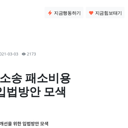
소통
지금행동하기
지금힘보태기
021-03-03
2173
익소송 패소비용
입법방안 모색