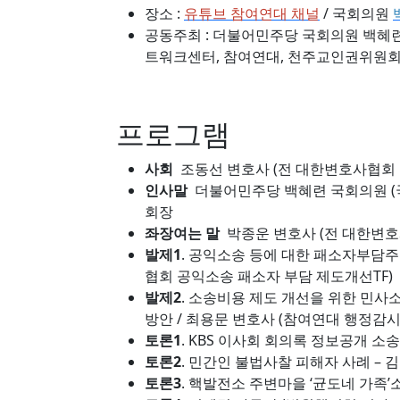
장소 :
유튜브 참여연대 채널
/ 국회의원
공동주최 : 더불어민주당 국회의원 백혜
트워크센터, 참여연대, 천주교인권위원
프로그램
사회
조동선 변호사 (전 대한변호사협회 
인사말
더불어민주당 백혜련 국회의원 (
회장
좌장여는 말
박종운 변호사 (전 대한변
발제1
. 공익소송 등에 대한 패소자부담주
협회 공익소송 패소자 부담 제도개선TF)
발제2
. 소송비용 제도 개선을 위한 민사
방안 / 최용문 변호사 (참여연대 행정감
토론1
. KBS 이사회 회의록 정보공개 소
토론2
. 민간인 불법사찰 피해자 사례 – 
토론3
. 핵발전소 주변마을 ‘균도네 가족’