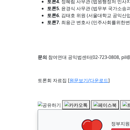
토론4
. 정혜림 사무관 (법원행정처 민사
토론5
. 윤경식 사무관 (법무부 국가소송과
토론6
. 김태호 위원 (서울대학교 공익산
토론7
. 최용근 변호사 (민주사회를위한
문의
참여연대 공익법센터(02-723-0808, pil@p
토론회 자료집 [
원문보기/다운로드
]
정부지원금