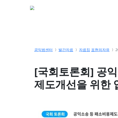
소개
활동
참여&
공익법센터
발간자료
자료집
표현의자유
2
[국회토론회] 공
제도개선을 위한 