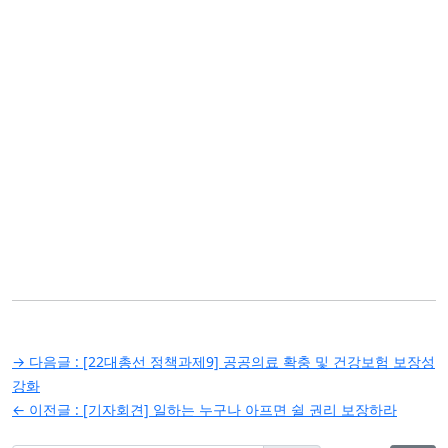
글
→ 다음글 :
[22대총선 정책과제9] 공공의료 확충 및 건강보험 보장성
탐
강화
← 이전글 :
[기자회견] 일하는 누구나 아프면 쉴 권리 보장하라
색