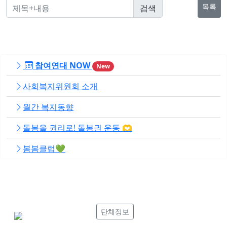
목록
참여연대 NOW
New
사회복지위원회 소개
월간 복지동향
돌봄을 권리로! 돌봄권 운동 🫶
봄봄클럽💚
단체정보