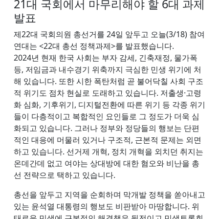
21대 국회에서 마무리해야 할 6대 과제
발표
제22대 국회의원 총선거를 24일 앞두고 오늘(3/18) 참여
연대는 <22대 총선 정책과제>를 발표했습니다.
2024년 현재 한국 사회는 부자 감세, 긴축재정, 물가폭
등, 저임금과 내수경기 위축까지 극심한 민생 위기에 처
해 있습니다. 또한 시한 폭탄처럼 곧 불어닥칠 사회 구조
적 위기도 점차 현실로 도래하고 있습니다. 저출생·고령
화 심화, 기후위기, 디지털전환에 따른 위기 등 각종 위기
들이 다층적이고 복합적인 요인들로 그 정도가 더욱 심
화되고 있습니다. 그러나 정부와 정당들의 행보는 단편
적인 대응에 머물러 있거나 구조적, 근본적 문제는 외면
하고 있습니다. 선거제 개혁, 정치 개혁을 외치던 취지는
온데간데 없고 여야는 상대방에 대한 혐오와 비난을 총
선 전략으로 택하고 있습니다.
총선을 앞두고 지역을 순회하며 막개발 정책을 쏟아내고
있는 윤석열 대통령의 행보도 비판받아 마땅합니다. 위
태로운 민생에 근본적인 해결책은 뒷전이고 민생토론회