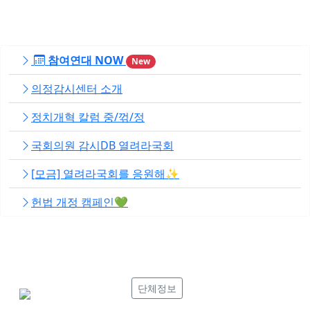
참여연대 NOW
New
의정감시센터 소개
정치개혁 칼럼 중/꺾/정
국회의원 감시DB 열려라국회
[모금] 열려라국회를 응원해✨
헌법 개정 캠페인💚
단체정보